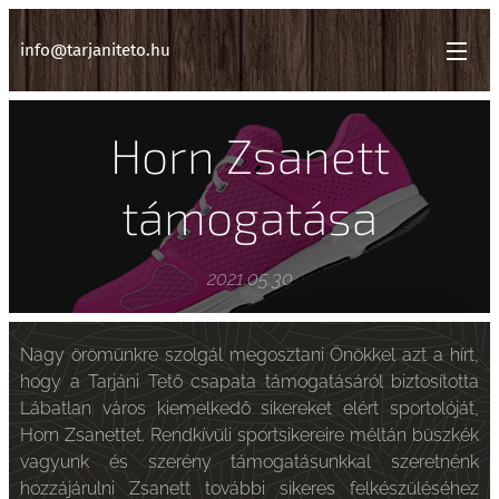
info@tarjaniteto.hu
Horn Zsanett
támogatása
2021.05.30
Nagy örömünkre szolgál megosztani Önökkel azt a hírt,
hogy a Tarjáni Tető csapata támogatásáról biztosította
Lábatlan város kiemelkedő sikereket elért sportolóját,
Horn Zsanettet. Rendkívüli sportsikereire méltán büszkék
vagyunk és szerény támogatásunkkal szeretnénk
hozzájárulni Zsanett további sikeres felkészüléséhez