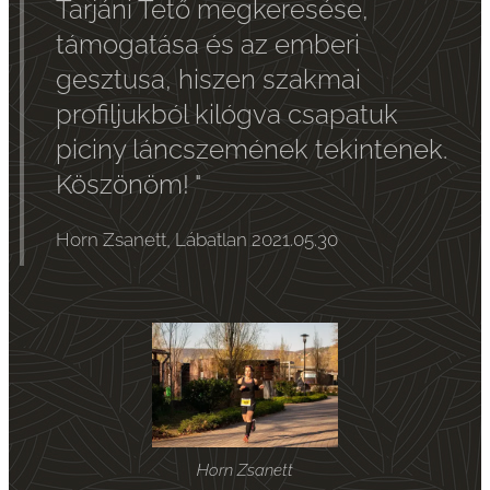
Tarjáni Tető megkeresése,
támogatása és az emberi
gesztusa, hiszen szakmai
profiljukból kilógva csapatuk
piciny láncszemének tekintenek.
Köszönöm! "
Horn Zsanett, Lábatlan 2021.05.30
Horn Zsanett