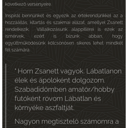
következő versenyeire.
Inspirál bennünket és egyezik az értékrendünkkel az a
hozzáállás, kitartás és szakmai alázat, amellyel Zsanett
rendelkezik. Vállalkozásunk alappillérei is ezek az
ismérvek, ezért is bízunk abban, hogy
együttműködésünk kölcsönösen sikeres lehet mindkét
fél számára.
" Horn Zsanett vagyok. Lábatlanon
élek és ápolóként dolgozom.
Szabadidőmben amatőr/hobby
futóként róvom Lábatlan és
környéke aszfaltját.
Nagyon megtisztelő számomra a