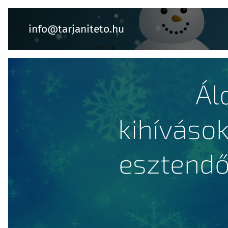
info@tarjaniteto.hu
Ál
kihíváso
esztendő