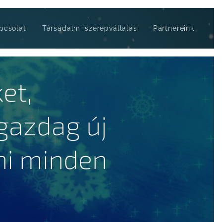
pcsolat
Társadalmi szerepvállalás
Partnereink
et,
gazdag új
ni minden