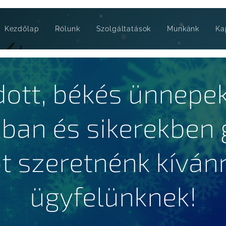
Kezdőlap
Rólunk
Szolgáltatások
Munkánk
Ka
dott, békés ünnepek
kban és sikerekben 
t szeretnénk kíván
ügyfelünknek!